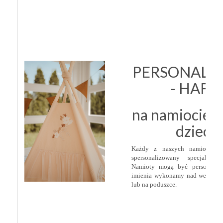
PERSONALIZ
- HAFT
na namiocie ti
dzieci
Każdy z naszych namiotów m
spersonalizowany specjalnie 
Namioty mogą być personalizo
imienia wykonamy nad wejście
lub na poduszce.