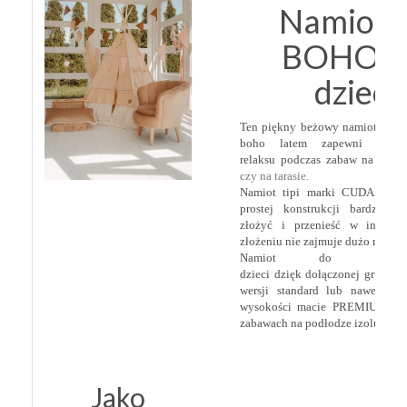
Namiot t
BOHO d
dzieci
Ten piękny beżowy namiot dla dz
boho latem zapewni zacisz
relaksu podczas zabaw na plaż
czy na tarasie.
Namiot tipi marki CUDANKI dz
prostej konstrukcji bardzo s
złożyć i przenieść w inne m
złożeniu nie zajmuje dużo miejsc
Namiot do zaba
dzieci dzięk dołączonej grubej 
wersji standard lub nawet na
wysokości macie PREMIUM spr
zabawach na podłodze izolując ci
Jako