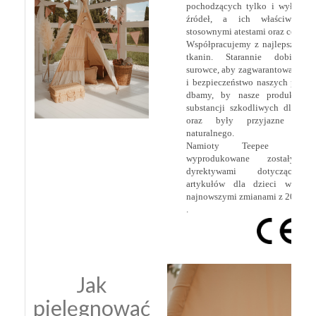
pochodzących tylko i wyłączn
źródeł, a ich właściwości 
stosownymi atestami oraz certyfik
Współpracujemy z najlepszymi 
tkanin. Starannie dobieram
surowce, aby zagwarantować najw
i bezpieczeństwo naszych produ
dbamy, by nasze produkty ni
substancji szkodliwych dla zdr
oraz były przyjazne dla 
naturalnego.
Namioty Teepee by cu
wyprodukowane zostały 
dyrektywami dotyczącymi
artykułów dla dzieci w tym
najnowszymi zmianami z 20 lipca
.
Jak
pielęgnować