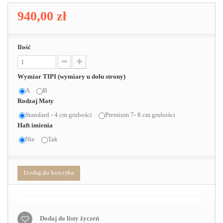
940,00 zł
Ilość
Wymiar TIPI (wymiary u dołu strony)
A
B
Rodzaj Maty
Standard - 4 cm grubości
Premium 7- 8 cm grubości
Haft imienia
Nie
Tak
Dodaj do koszyka
Dodaj do listy życzeń