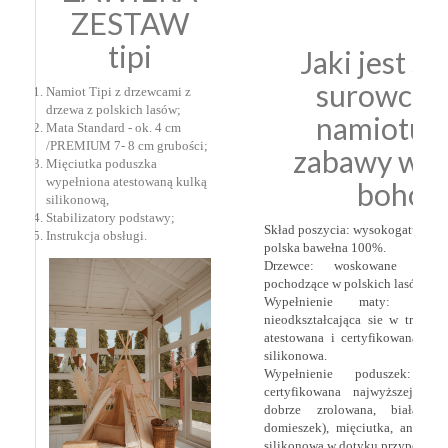
ZESTAW
tipi
Jaki jest sk
surowco
Namiot Tipi z drzewcami z
drzewa z polskich lasów;
namiotu 
Mata Standard - ok. 4 cm
/PREMIUM 7- 8 cm grubości;
zabawy w st
Mięciutka poduszka
wypełniona atestowaną kulką
boho
silikonową
,
Stabilizatory podstawy;
Skład poszycia: wysokogatunkow
Instrukcja obsługi.
polska bawełna 100%.
Drzewce: woskowane drze
pochodzące w polskich lasów;
Wypełnienie maty: wysok
nieodkształcająca sie w trakcie
atestowana i certyfikowana pol
silikonowa.
Wypełnienie poduszek: at
certyfikowana najwyższej jako
dobrze zrolowana, biała (b
domieszek), mięciutka, antyaler
silikonowa w dotyku przypominaj