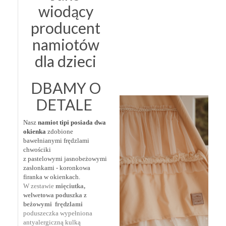
wiodący
producent
namiotów
dla dzieci
DBAMY O
DETALE
Nasz
namiot tipi posiada dwa
okienka
zdobione
bawełnianymi frędzlami
chwościki
z pastelowymi jasnobeżowymi
zasłonkami - koronkowa
firanka w okienkach.
W zestawie
mięciutka,
welwetowa poduszka z
beżowymi frędzlami
poduszeczka wypełniona
antyalergiczną kulką