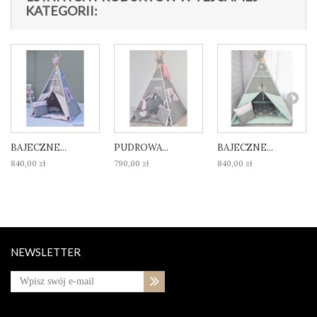
KATEGORII:
BAJECZNE...
PUDROWA...
BAJECZNE...
840,00 zł
790,00 zł
840,00 zł
NEWSLETTER