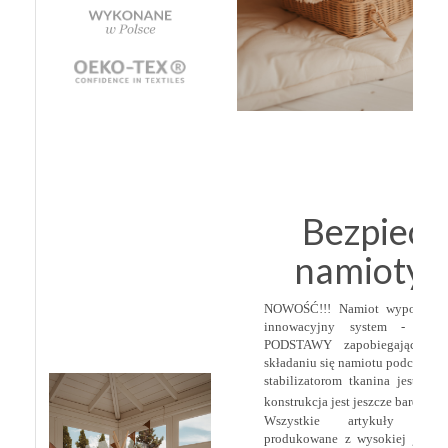
Bezpiecz
namioty t
NOWOŚĆ!!! Namiot wyposażyl
innowacyjny system - STA
PODSTAWY zapobiegające sa
składaniu się namiotu podczas za
stabilizatorom tkanina jest ład
konstrukcja jest jeszcze bardziej s
Wszystkie artykuły cuda
produkowane z wysokiej jakośc