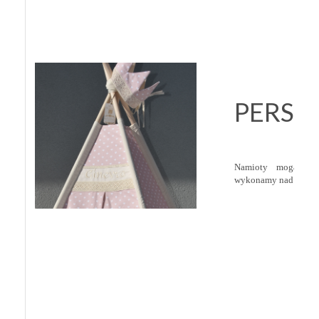
PERSO
Namioty mogą być 
wykonamy nad wejści