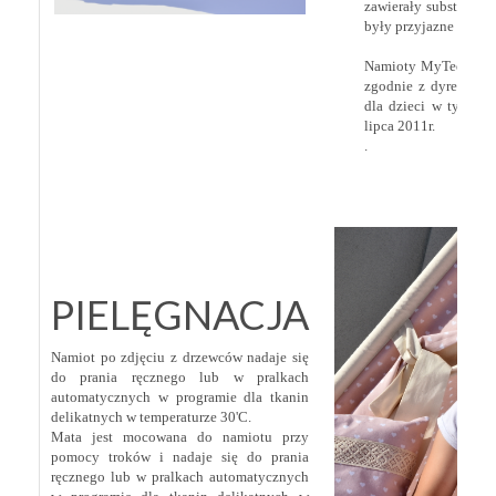
zawierały substancji 
były przyjazne dla śr
Namioty MyTeepee by
zgodnie z dyrektywa
dla dzieci w tym zg
lipca 2011r.
.
PIELĘGNACJA
Namiot po zdjęciu z drzewców nadaje się
do prania ręcznego lub w pralkach
automatycznych w programie dla tkanin
delikatnych w temperaturze 30'C.
Mata jest mocowana do namiotu przy
pomocy troków i nadaje się do prania
ręcznego lub w pralkach automatycznych