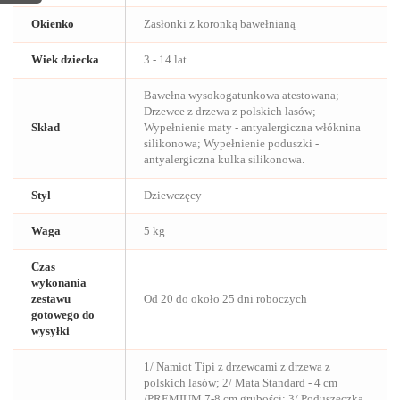
Okienko
Zasłonki z koronką bawełnianą
Wiek dziecka
3 - 14 lat
Bawełna wysokogatunkowa atestowana;
Drzewce z drzewa z polskich lasów;
Skład
Wypełnienie maty - antyalergiczna włóknina
silikonowa; Wypełnienie poduszki -
antyalergiczna kulka silikonowa.
Styl
Dziewczęcy
Waga
5 kg
Czas
wykonania
zestawu
Od 20 do około 25 dni roboczych
gotowego do
wysyłki
1/ Namiot Tipi z drzewcami z drzewa z
polskich lasów; 2/ Mata Standard - 4 cm
/PREMIUM 7-8 cm grubości; 3/ Poduszeczka