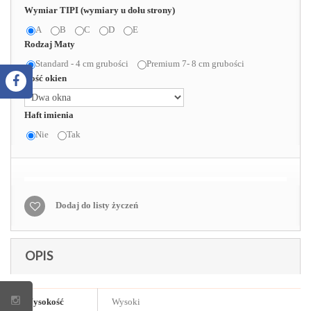
Wymiar TIPI (wymiary u dołu strony)
A
B
C
D
E
Rodzaj Maty
Standard - 4 cm grubości
Premium 7- 8 cm grubości
Ilość okien
Haft imienia
Nie
Tak
Dodaj do listy życzeń
OPIS
Wysokość
Wysoki