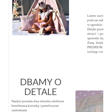
Latem zacisze na
podczas zabaw na 
w ogrodzie czy na 
Dzięki prostej ko
złożyć i przenie
sprawdzi się tu ide
Zimą dzięki gru
PREMIUM sprawd
izolując ciepło.
DBAMY O
DETALE
Namiot posiada dwa okienka zdobione
bawełnianą koronką i pastelowymi
zasłonkami.