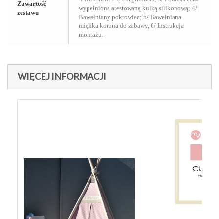
Zawartość
wypełniona atestowaną kulką silikonową; 4/
zestawu
Bawełniany pokrowiec; 5/ Bawełniana
miękka korona do zabawy, 6/ Instrukcja
montażu.
WIĘCEJ INFORMACJI