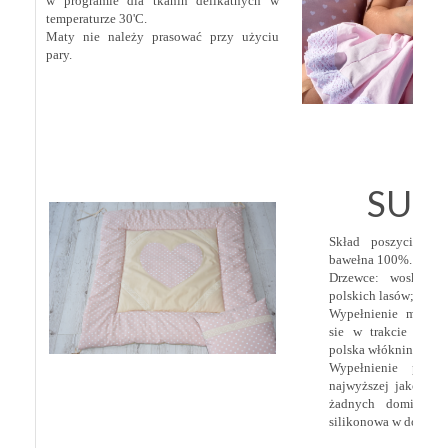
w programie dla tkanin delikatnych w
temperaturze 30'C.
Maty nie należy prasować przy użyciu
pary.
SU
Skład poszycia: wy
bawełna 100%.
Drzewce: woskowa
polskich lasów;
Wypełnienie maty: 
sie w trakcie użytk
polska włóknina sili
Wypełnienie podus
najwyższej jakości, 
żadnych domieszek)
silikonowa w dotyku 