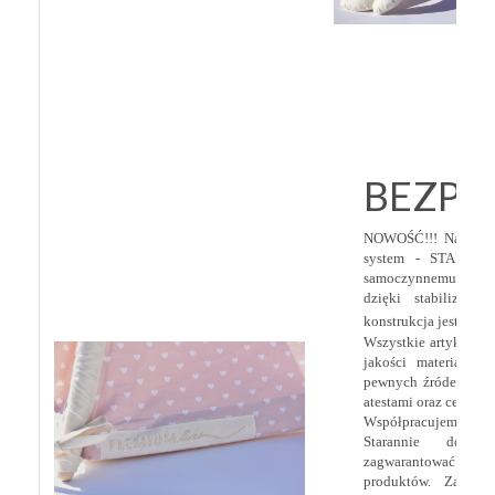
BEZPI
NOWOŚĆ!!! Namiot w
system - STABILI
samoczynnemu skład
dzięki stabilizato
konstrukcja jest jeszc
Wszystkie artykuły c
jakości materiałów
pewnych źródeł, a ic
atestami oraz certyfik
Współpracujemy z n
Starannie dobie
zagwarantować najwyż
produktów.
Zawsze 