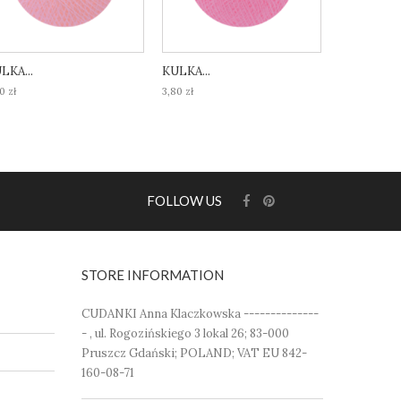
LKA...
KULKA...
KULKA...
0 zł
3,80 zł
3,80 zł
FOLLOW US
STORE INFORMATION
CUDANKI Anna Klaczkowska --------------
- , ul. Rogozińskiego 3 lokal 26; 83-000
Pruszcz Gdański; POLAND; VAT EU 842-
160-08-71