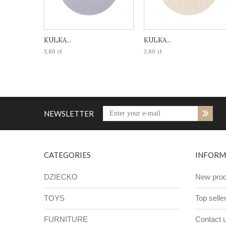
KULKA...
KULKA...
3,80 zł
3,80 zł
NEWSLETTER
CATEGORIES
INFORM
DZIECKO
New prod
TOYS
Top selle
FURNITURE
Contact 