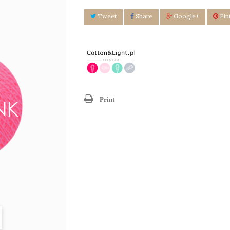
Tweet
Share
Google+
Pin
Print