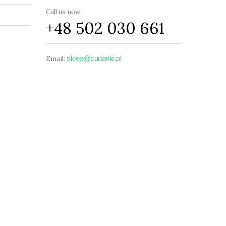
Call us now:
+48 502 030 661
sklep@cudanki.pl
Email: