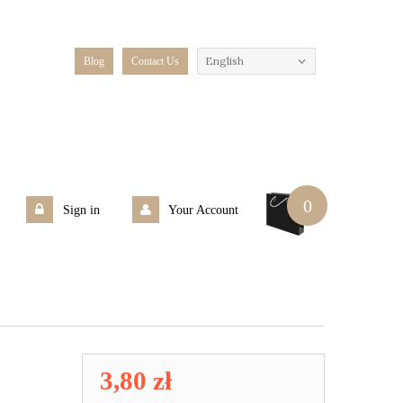
English
Blog
Contact Us
0
Sign in
Your Account
3,80 zł