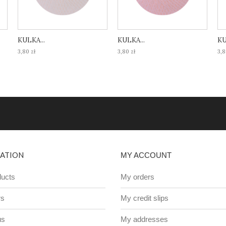
KULKA...
KULKA...
KU
3,80 zł
3,80 zł
3,8
ATION
MY ACCOUNT
ucts
My orders
rs
My credit slips
us
My addresses