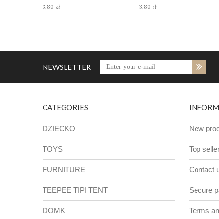
3,80 zł
3,80 zł
NEWSLETTER
CATEGORIES
INFORM
DZIECKO
New prod
TOYS
Top selle
FURNITURE
Contact 
TEEPEE TIPI TENT
Secure 
DOMKI
Terms and