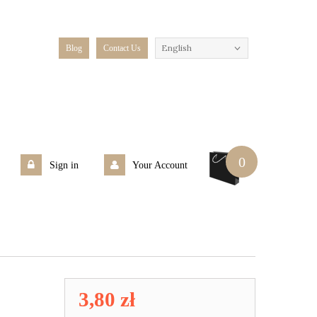
English
Blog
Contact Us
0
Sign in
Your Account
3,80 zł