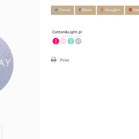
Tweet
Share
Google+
Pin
Print