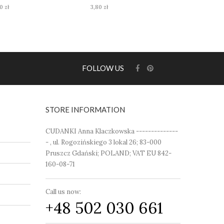
0 zł
3,80 zł
3,80 zł
FOLLOW US
STORE INFORMATION
CUDANKI Anna Klaczkowska --------------
- , ul. Rogozińskiego 3 lokal 26; 83-000
Pruszcz Gdański; POLAND; VAT EU 842-
160-08-71
Call us now:
+48 502 030 661