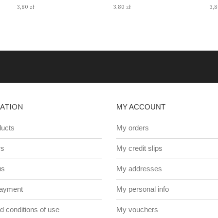
3,80 zł
3,80 zł
3,8
ATION
MY ACCOUNT
ucts
My orders
rs
My credit slips
us
My addresses
payment
My personal info
 conditions of use
My vouchers