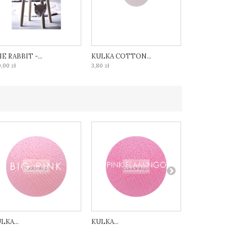
E RABBIT -...
KULKA COTTON...
KULKA CO
,00 zł
3,80 zł
3,80 zł
LKA...
KULKA...
KULKA...