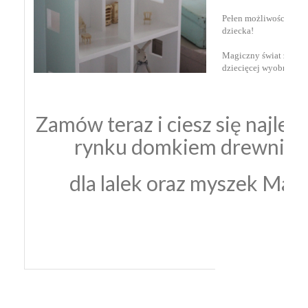
Pełen możliwości prez
dziecka⁣!
Magiczny świat zabaw
dziecięcej wyobraźni⁣!
Zamów teraz i ciesz się najle
rynku domkiem drewnia
dla lalek⁣ oraz myszek Maile