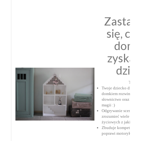
Zastan
się, co
domk
zyska 
dzie
To pros
Twoje dziecko dzięki 
domkiem rozwinie swo
⁣słownictwo oraz przeni
magii :)
Odgrywanie scenek po
zrozumieć wiele trudny
życiowych z jakimi moż
Zbuduje kompetencje 
poprawi motorykę ręki.