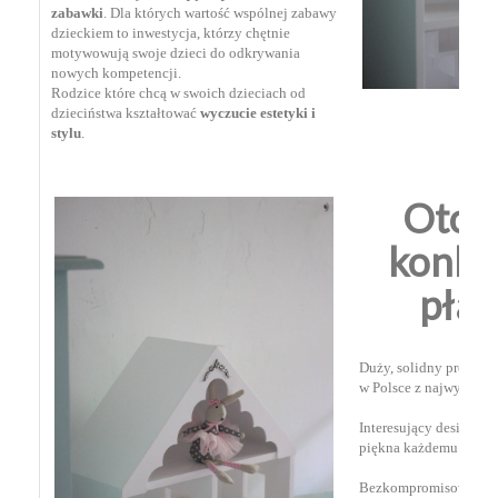
zabawki
. Dla których wartość wspólnej zabawy
dzieckiem to inwestycja, którzy chętnie
motywowują swoje dzieci do odkrywania
nowych kompetencji.
Rodzice które chcą w swoich dzieciach od
dzieciństwa kształtować
wyczucie estetyki i
stylu
. ⁣
Oto z
konkr
płaci
Duży, solidny produkt
w Polsce z najwyższej 
⁣
Interesujący design d
piękna każdemu dzieci
Bezkompromisową jako