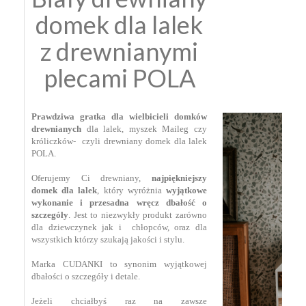
domek dla lalek
z drewnianymi
plecami POLA
Prawdziwa gratka dla wielbicieli domków
drewnianych
dla lalek, myszek Maileg czy
króliczków- czyli drewniany domek dla lalek⁣
POLA.
⁣
Oferujemy Ci drewniany,
najpiękniejszy
domek dla lalek
, który wyróżnia
wyjątkowe
wykonanie i przesadna wręcz dbałość o
szczegóły
. Jest to niezwykły produkt zarówno
dla dziewczynek jak i chłopców, oraz dla
wszystkich którzy szukają jakości i stylu.
Marka CUDANKI to synonim wyjątkowej
dbałości o szczegóły i detale.
Jeżeli chciałbyś raz na zawsze