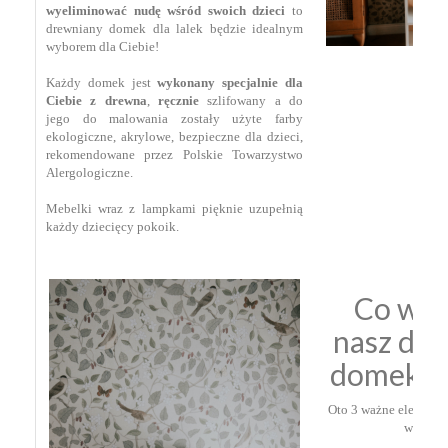
wyeliminować nudę wśród swoich dzieci
to
drewniany domek dla lalek będzie idealnym
wyborem dla Ciebie!⁣ ⁣
Każdy domek jest
wykonany specjalnie dla
Ciebie z drewna
,
ręcznie
szlifowany a do
jego do malowania zostały użyte farby
ekologiczne, a
krylowe, bezpieczne dla dzieci,
rekomendowane przez Polskie Towarzystwo
Alergologiczne.
Mebelki wraz z lampkami pięknie uzupełnią
każdy dziecięcy pokoik.
Co wyr
nasz dr
domek dl
Oto 3 ważne elementy 
wyjątko