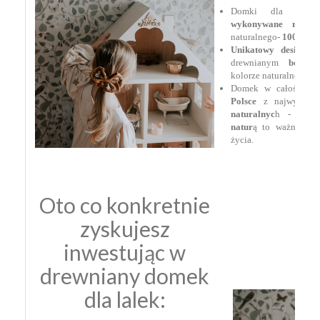
Domki dla lalek
wykonywane ręczni
naturalnego-
100% z s
Unikatowy design w 
drewnianym
boazer
kolorze naturalnego d
Domek w całości zo
Polsce
z najwyższej
naturalnyc
h -
blis
natur
ą to ważny ele
życia.
Oto co konkretnie
zyskujesz
inwestując w
drewniany domek
dla lalek: