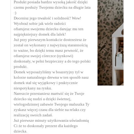
Produkt posiada bardzo wysoką jakość dzięki
czemu posłuży Twojemu dziecku na długie lata⁣
:)
Docenisz jego trwałość i solidność! Wow!
Wyobraź sobie jak wiele radości
ofiarujesz swojemu dziecku darując mu ten
najpiękniejszy domek⁣ dla lalek!
Już przy pierwszym kontakcie dostrzeżesz że
został on wykonany z najwyższą starannością
to ważne, bo dzięki temu masz pewność, że
ofiarujesz swojej córeczce (synkowi)
doskonały, w pełni bezpieczny a do tego polski
produkt.⁣
Domek wyposażyliśmy w boazeryjny tył w
kolorze naturalnego drewna w ten sposób nasz
domek stał się wyjątkowy i praktycznie
niespotykany na rynku. ⁣
Nareszcie przestaniesz martwić się że Twoje
dziecko się nudzi a dzięki świetnej,
wielogodzinnej zabawie Twojego maluszka Ty
zyskasz więcej czasu dla siebie na relaks czy
realizację swoich zadań.
Już pierwsze minuty użytkowania uświadomią
Ci że to doskonały prezent dla każdego
dziecka.