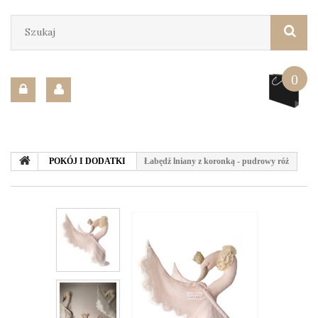
0
POKÓJ I DODATKI
Łabędź lniany z koronką - pudrowy róż