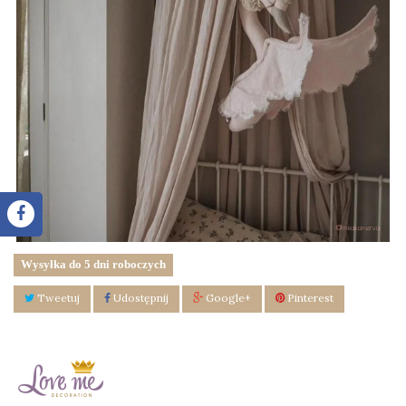
Wysyłka do 5 dni roboczych
Tweetuj
Udostępnij
Google+
Pinterest