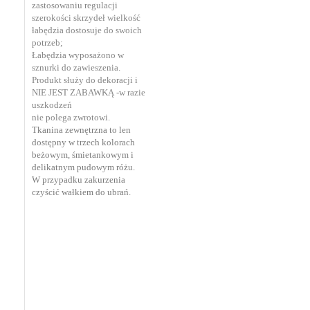
zastosowaniu regulacji
szerokości skrzydeł wielkość
łabędzia dostosuje do swoich
potrzeb;
Łabędzia wyposażono w
sznurki do zawieszenia.
Produkt służy do dekoracji i
NIE JEST ZABAWKĄ -w razie
uszkodzeń
nie
polega
zwrotowi.
Tkanina zewnętrzna to len
dostępny w trzech kolorach
beżowym, śmietankowym i
delikatnym pudowym różu.
W przypadku zakurzenia
czyścić wałkiem do ubrań.