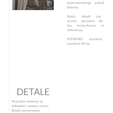
niepowtarzalnego pokoiku Tw
Dziecka.
Każdy łabędź jest wyko
ręcznie specjalnie dla Cie
lnu,
rwym
;ełniony został 
silikonową
.
WYMIARY:
wysokość 50
szerokość 40 cm
.
DETALE
Wszystkie elementy są
dokładnie i staranie uszyte;
Dzięki zastosowaniu