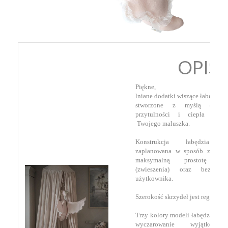
OPIS
Piękne,
lniane dodatki
wiszące
łabędzie z
stworzone z myślą o na
przytulności i ciepła w p
Twojego maluszka.
Konstrukcja łabędzia zo
zaplanowana w sposób zapewn
maksymalną prostotę mo
(zwieszenia) oraz bezpiecze
użytkownika.
Szerokość skrzydeł jest regulowa
Trzy kolory modeli łabędzi pozw
wyczarowanie wyjątkowe