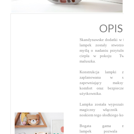
OPIS
Skandynawske dodatki w formie
lampek zostały stworzone z
myślą o nadaniu przytulności i
ciepła w pokoju Twojego
maluszka.
Konstrukcja lampki została
zaplanowana w sposób
zapewniający maksymalny
komfort oraz bezpieczeństwo
użytkownika.
Lampka została wypozażona w
magiczny włącznik który
noskiem tego słodkiego kotka.
Bogata gama modeli
lampek pozwala na