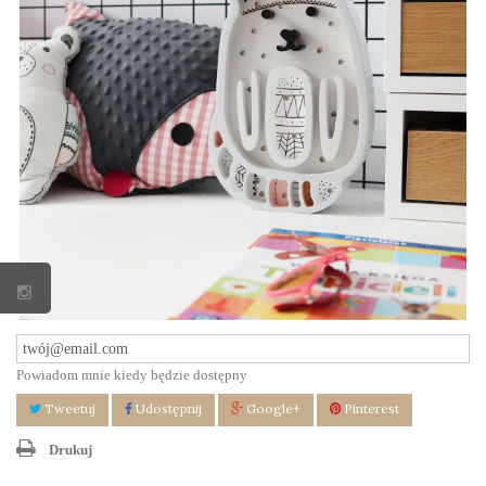
Powiadom mnie kiedy będzie dostępny
Tweetuj
Udostępnij
Google+
Pinterest
Drukuj