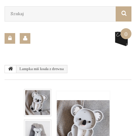
0
Lampka miś koala z drewna