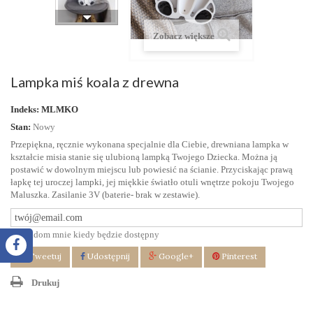
Zobacz większe
Lampka miś koala z drewna
Indeks:
MLMKO
Stan:
Nowy
Przepiękna, ręcznie wykonana specjalnie dla Ciebie, drewniana lampka w
kształcie misia stanie się ulubioną lampką Twojego Dziecka. Można ją
postawić w dowolnym miejscu lub powiesić na ścianie. Przyciskając prawą
łapkę tej uroczej lampki, jej miękkie światło otuli wnętrze pokoju Twojego
Maluszka. Zasilanie 3V (baterie- brak w zestawie).
Powiadom mnie kiedy będzie dostępny
Tweetuj
Udostępnij
Google+
Pinterest
Drukuj