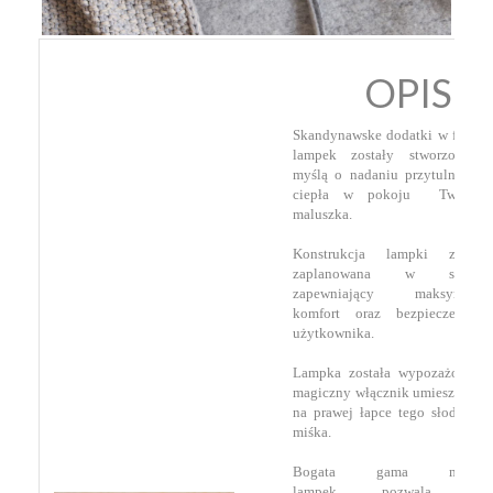
OPIS
Skandynawske dodatki w formie
lampek zostały stworzone z
myślą o nadaniu przytulności i
ciepła w pokoju Twojego
maluszka.
Konstrukcja lampki została
zaplanowana w sposób
zapewniający maksymalny
komfort oraz bezpieczeństwo
użytkownika.
Lampka została wypozażona w
magiczny włącznik umieszczony
na prawej łapce tego słodkiego
miśka.
Bogata gama modeli
lampek pozwala na