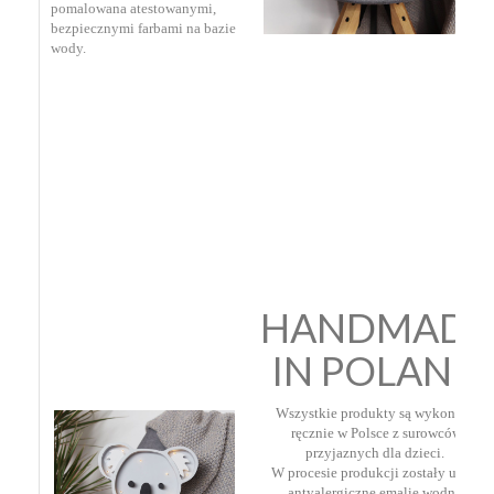
pomalowana atestowanymi,
bezpiecznymi farbami na bazie
wody.
HANDMADE
IN POLAND
Wszystkie produkty są wykonane
ręcznie w Polsce z surowców
przyjaznych dla dzieci.
W procesie produkcji zostały użyte
antyalergiczne emalie wodne.