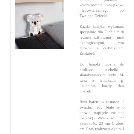
wyczarowanie wyjątkowego i
niepowtarzalnego pokoiku
Twojego Dziecka.
Każda lampka wykonana jest
specjalnie dla Ciebie z drewna,
ręcznie szlifowana i malowana
ekologicznymi, wodnymi
farbami z certyfikatem EU
Ecolabel.
Do lampki można dokupić
królicze mebelki w
skandynawskim stylu. Mebelki
wraz z lampkami pięknie
uzupełnią każdy dziecięcy
pokoik.
Brak baterii w zestawie. Źródło
światła: ledy białe o ciepłej
barwie, napięcie zasilania 3V
(baterie) Wysokość: 27 cm
Szerokość: 23 cm Grubość: 6,5
cm Czas realizacji około 14 dni