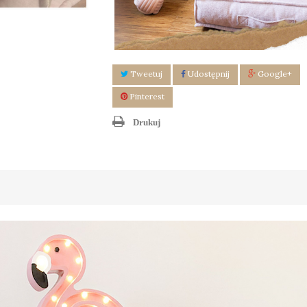
Tweetuj
Udostępnij
Google+
Pinterest
Drukuj