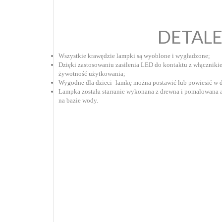
DETAL
Wszystkie krawędzie lampki są wyoblone i wygładzone;
Dzięki zastosowaniu zasilenia LED do kontaktu z włącznik
żywotność użytkowania;
Wygodne dla dzieci- lamkę można postawić lub powiesić w
Lampka została starranie wykonana z drewna i pomalowana 
na bazie wody.