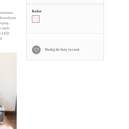
Kolor
rewniana
w dowolnym
ejszą -
 otuli
i LED
,4
Dodaj do listy życzeń