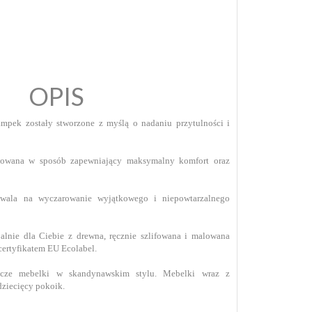
OPIS
mpek zostały stworzone z myślą o nadaniu przytulności i
anowana w sposób zapewniający maksymalny komfort oraz
ala na wyczarowanie wyjątkowego i niepowtarzalnego
lnie dla Ciebie z drewna, ręcznie szlifowana i malowana
certyfikatem EU Ecolabel.
cze mebelki w skandynawskim stylu. Mebelki wraz z
ziecięcy pokoik.