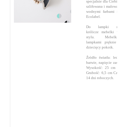
specjalnie dla Ciebie z dr
szlifowana i malowana ek
wodnymi farbami z cert
Ecolabel.
Do lampki można
królicze mebelki w sk
stylu. Mebelki
lampkami pięknie uzup
dziecięcy pokoik.
Źródło światła: ledy bia
barwie, napięcie zasilania
Wysokość: 25 cm Szero
Grubość: 6,5 cm Czas rea
14 dni roboczych.