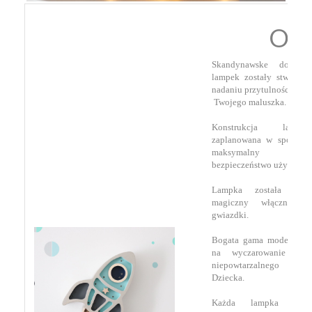
OPI
Skandynawske dodatk
lampek zostały stworzo
nadaniu przytulności i ci
Twojego maluszka.
Konstrukcja lampk
zaplanowana w sposób z
maksymalny komf
bezpieczeństwo użytkow
Lampka została wyp
magiczny włącznik w
gwiazdki.
Bogata gama modeli lam
na wyczarowanie wyj
niepowtarzalnego poko
Dziecka.
Każda lampka wyko