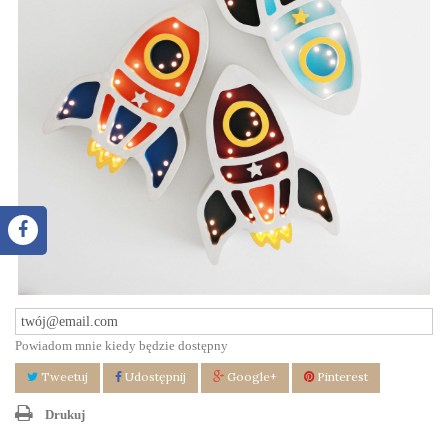
Powiadom mnie kiedy będzie dostępny
Tweetuj
Udostępnij
Google+
Pinterest
Drukuj