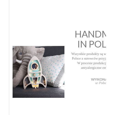
HANDM
IN POL
Wszystkie produkty są wykona
Polsce z surowców przyjaznych
W procesie produkcji zosta
antyalergiczne emalie w