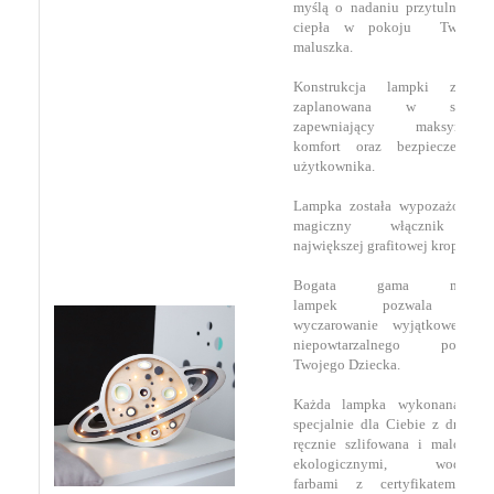
myślą o nadaniu przytulności i
ciepła w pokoju Twojego
maluszka.
Konstrukcja lampki została
zaplanowana w sposób
zapewniający maksymalny
komfort oraz bezpieczeństwo
użytkownika.
Lampka została wypozażona w
magiczny włącznik w
największej grafitowej kropki.
Bogata gama modeli
lampek pozwala na
wyczarowanie wyjątkowego i
niepowtarzalnego pokoiku
Twojego Dziecka.
Każda lampka wykonana jest
specjalnie dla Ciebie z drewna,
ręcznie szlifowana i malowana
ekologicznymi, wodnymi
farbami z certyfikatem EU