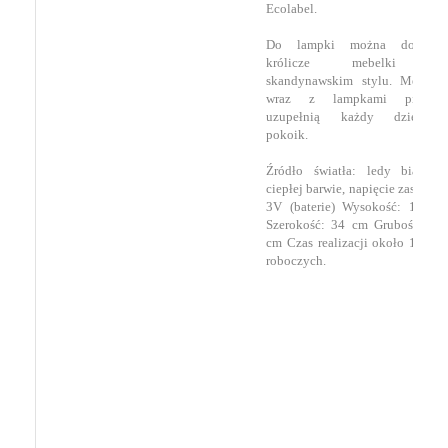
Ecolabel.
Do lampki można dokupić
królicze mebelki w
skandynawskim stylu. Mebelki
wraz z lampkami pięknie
uzupełnią każdy dziecięcy
pokoik.
Źródło światła: ledy białe o
ciepłej barwie, napięcie zasilania
3V (baterie) Wysokość: 19 cm
Szerokość: 34 cm Grubość: 6,5
cm Czas realizacji około 14 dni
roboczych.