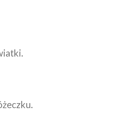
iatki.
óżeczku.