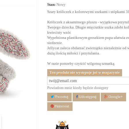
Stan:
Nowy
Szary króliczek z kolorowymi uszkami i stópkami
3
Króliczek z aksamitnego pluszu - wyjątkowa przytu
Twojego dziecka. Długie mięciutkie uszka zdobi ko
kwiecisty wzór.
Wypełniona plastikowym groszkiem pupa ułatwia z
siedzenie.
Jellycat zaleca obdarzać zwierzątko niezależnie od 
dużą ilością miłości i przytulania.
W razie potrzeby czyścić wilgotną szmatką.
Ten produkt nie występuje już w magazynie
Powiadom mnie kiedy będzie dostępny
Tweetuj
Udostępnij
Google+
Pinterest