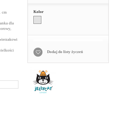
Kolor
1 cm
lanka dla
lorowy,
wierzakowi
wielkości
Dodaj do listy życzeń