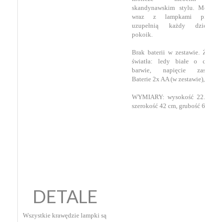
skandynawskim stylu. Mebelki
wraz z lampkami pięknie
uzupełnią każdy dziecięcy
pokoik.
Brak baterii w zestawie. Źródło
światła: ledy białe o ciepłej
barwie, napięcie zasilania
Baterie 2x AA (w zestawie), 3V
WYMIARY: wysokość 22.5 cm,
szerokość 42 cm, grubość 6.5 cm
DETALE
Wszystkie krawędzie lampki są