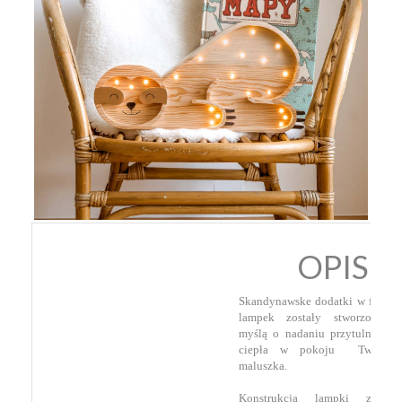
OPIS
Skandynawske dodatki w formie
lampek zostały stworzone z
myślą o nadaniu przytulności i
ciepła w pokoju Twojego
maluszka.
Konstrukcja lampki została