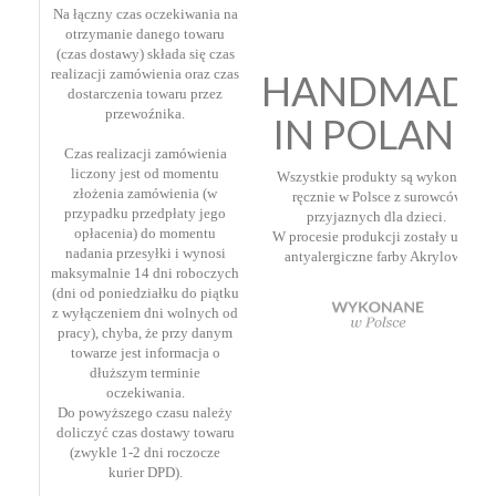
Na łączny czas oczekiwania na
otrzymanie danego towaru
(czas dostawy) składa się czas
realizacji zamówienia oraz czas
HANDMADE
dostarczenia towaru przez
przewoźnika.
IN POLAND
Czas realizacji zamówienia
liczony jest od momentu
Wszystkie produkty są wykonane
złożenia zamówienia (w
ręcznie w Polsce z surowców
przypadku przedpłaty jego
przyjaznych dla dzieci.
opłacenia) do momentu
W procesie produkcji zostały użyte
nadania przesyłki i wynosi
antyalergiczne farby Akrylowe.
maksymalnie 14 dni roboczych
(dni od poniedziałku do piątku
z wyłączeniem dni wolnych od
pracy), chyba, że przy danym
towarze jest informacja o
dłuższym terminie
oczekiwania.
Do powyższego czasu należy
doliczyć czas dostawy towaru
(zwykle 1-2 dni roczocze
kurier DPD).