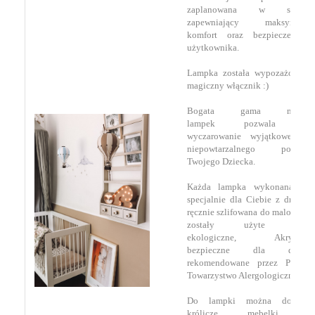
zaplanowana w sposób
zapewniający maksymalny
komfort oraz bezpieczeństwo
użytkownika.
Lampka została wypozażona w
magiczny włącznik :)
Bogata gama modeli
lampek pozwala na
wyczarowanie wyjątkowego i
niepowtarzalnego pokoiku
Twojego Dziecka.
Każda lampka wykonana jest
specjalnie dla Ciebie z drewna,
ręcznie szlifowana do malowania
zostały użyte farby
ekologiczne,
Akrylowe,
bezpieczne dla dzieci,
rekomendowane przez Polskie
Towarzystwo Alergologiczne.
Do lampki można dokupić
królicze mebelki w