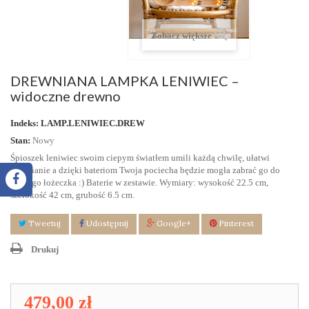
Zobacz większe
DREWNIANA LAMPKA LENIWIEC –
widoczne drewno
Indeks:
LAMP.LENIWIEC.DREW
Stan:
Nowy
Śpioszek leniwiec swoim ciepym światłem umili każdą chwilę, ułatwi
zasypianie a dzięki bateriom Twoja pociecha będzie mogła zabrać go do
swojego łożeczka :) Baterie w zestawie. Wymiary:
wysokość 22.5 cm,
szerokość 42 cm, grubość 6.5 cm.
Tweetuj
Udostępnij
Google+
Pinterest
Drukuj
479,00 zł