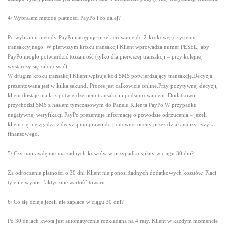
4/ Wybrałem metodę płatności PayPo i co dalej?
Po wybraniu metody PayPo następuje przekierowanie do 2-krokowego systemu
transakcyjnego. W pierwszym kroku transakcji Klient wprowadza numer PESEL, aby
PayPo mogło potwierdzić tożsamość (tylko dla pierwszej transakcji – przy kolejnej
wystarczy się zalogować).
W drugim kroku transakcji Klient wpisuje kod SMS potwierdzający transakcję.Decyzja
prezentowana jest w kilka sekund. Proces jest całkowicie online.Przy pozytywnej decyzji,
klient dostaje maila z potwierdzeniem transakcji i podsumowaniem. Dodatkowo
przychodzi SMS z hasłem tymczasowym do Panelu Klienta PayPo.W przypadku
negatywnej weryfikacji PayPo prezentuje informację o powodzie odrzucenia – jeżeli
klient się nie zgadza z decyzją ma prawo do ponownej oceny przez dział analizy ryzyka
finansowego.
5/ Czy naprawdę nie ma żadnych kosztów w przypadku spłaty w ciagu 30 dni?
Za odroczenie płatności o 30 dni Klient nie ponosi żadnych dodatkowych kosztów. Płaci
tyle ile wynosi faktycznie wartość towaru.
6/ Co się dzieje jeżeli nie zapłace w ciągu 30 dni?
Po 30 dniach kwota jest automatycznie rozkładana na 4 raty. Klient w każdym momencie