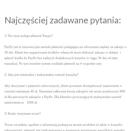
Najczęściej zadawane pytania:
1/ Na czym polega płatność Paypo?
PayPo jest to innowacyjna metoda płatności polegająca na odroczeniu zapłaty za zakupy o
30 dni. Klient bez angażowania środków własnych może dokonać zakupu w sklepie i
spłacić środki do PayPo bez żadnych dodatkowych kosztów w ciągu 30 dni od daty
transakcji. Po tym terminie system rozkłada płatność na 4 wygodne raty.
2/ Jaka jest minimalna i maksymalna wartość koszyka?
Aby skorzystać z płatności odroczonych, klient powinien skompletować zamówienie o
wartości minimum 40 zł. Natomiast całkowita kwota zakupów nie może przekroczyć 800
zł dla pierwszych zakupów z PayPo. Dla klientów powracających maksymalna wartość
zamówienia to 1000 zł.
3/ Kiedy otrzymam towar?
Towar wysyłamy zgodnie z informacją podaną na stronie produktu (a także w koszyku
zakupowym), płatność jest zaakceptowana w momencie pozytywnej weryfikacji wniosku.