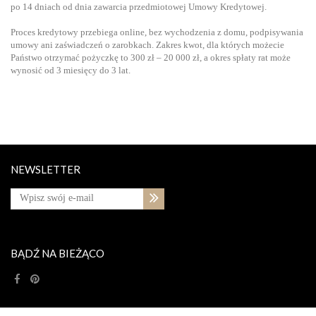
po 14 dniach od dnia zawarcia przedmiotowej Umowy Kredytowej.
Proces kredytowy przebiega online, bez wychodzenia z domu, podpisywania
umowy ani zaświadczeń o zarobkach. Zakres kwot, dla których możecie
Państwo otrzymać pożyczkę to 300 zł – 20 000 zł, a okres spłaty rat może
wynosić od 3 miesięcy do 3 lat.
NEWSLETTER
BĄDŹ NA BIEŻĄCO