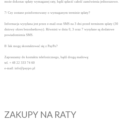
może dokonac spłaty wymaganej raty, bądź spłacić całość zamówienia jednorazowo.
7/ Czy zostane poinformowany o wymaganym terminie spłaty?
Informacja wysyłana jest przez e-mail oraz SMS na 3 dni przed terminem spłaty (30
dniowy okres bezodsetkowy). Również w dniu 0, 3 oraz 7 wysyłane są dodatowe
powiadomienia SMS.
8/ Jak mogę skontaktować się z PayPo?
Zapraszamy do kontaktu telefonicznego, bądź drogą mailową:
tel. + 48 22 333 74 60
e-mail: info@paypo.pl
ZAKUPY NA RATY