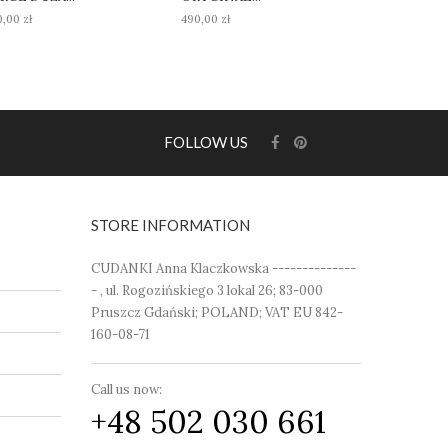
,00 zł
490,00 zł
490,00 zł
FOLLOW US
STORE INFORMATION
CUDANKI Anna Klaczkowska --------------
- , ul. Rogozińskiego 3 lokal 26; 83-000
Pruszcz Gdański; POLAND; VAT EU 842-
160-08-71
Call us now:
+48 502 030 661