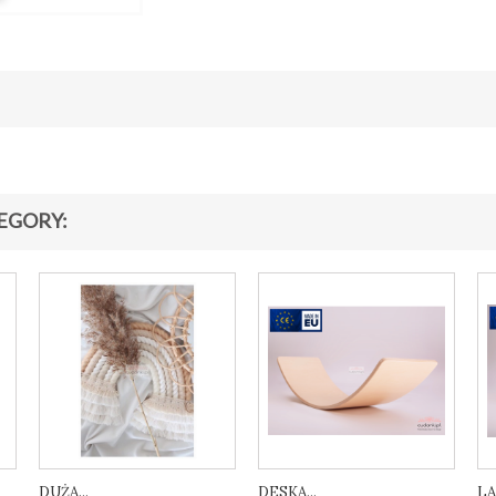
EGORY:
DUŻA...
DESKA...
LA