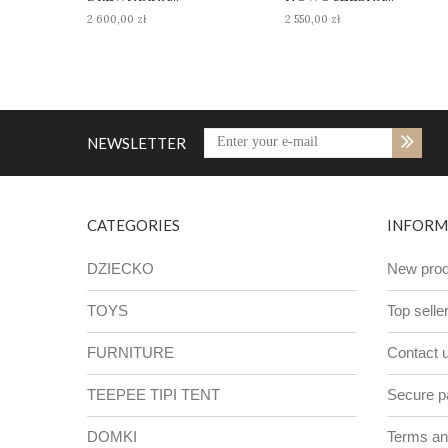
2 600,00 zł
2 550,00 zł
NEWSLETTER
CATEGORIES
INFORM
DZIECKO
New prod
TOYS
Top selle
FURNITURE
Contact 
TEEPEE TIPI TENT
Secure 
DOMKI
Terms and