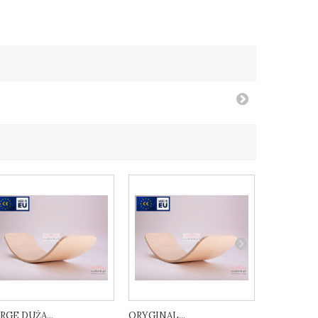
RGE DUŻA...
ORYGINAL...
ORIGINAL.