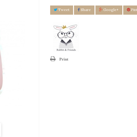
Tweet
Share
Google+
Pin
Print