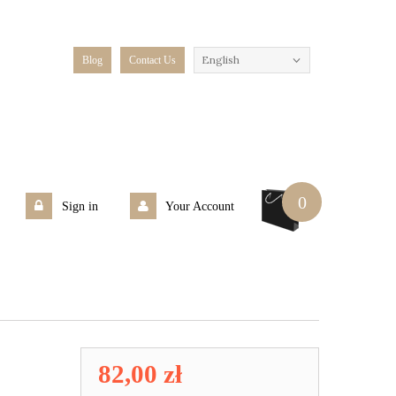
English
Blog
Contact Us
0
Sign in
Your Account
82,00 zł