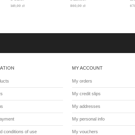
149,00 zł
860,00 zł
670
ATION
MY ACCOUNT
ucts
My orders
rs
My credit slips
us
My addresses
payment
My personal info
 conditions of use
My vouchers