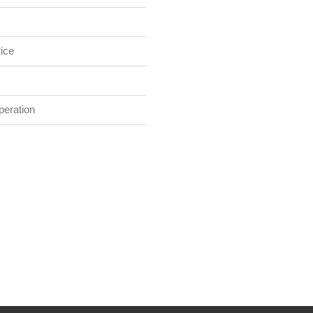
ice
eration