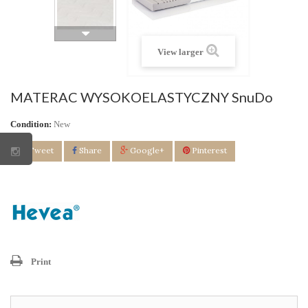
View larger
MATERAC WYSOKOELASTYCZNY SnuDo
Condition:
New
Tweet
Share
Google+
Pinterest
Print